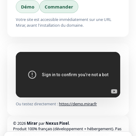
Démo
Commander
Votre site est accessible immédiatement sur une URL
Mirar, avant l'installation du domaine.
Ou testez directement :
https://demo.mirar.fr
© 2026
Mirar
par
Nexus Pixel
.
Produit 100% français (développement + hébergement). Pas
de frais cachés. Paiement mensuel. Résiliable. Support